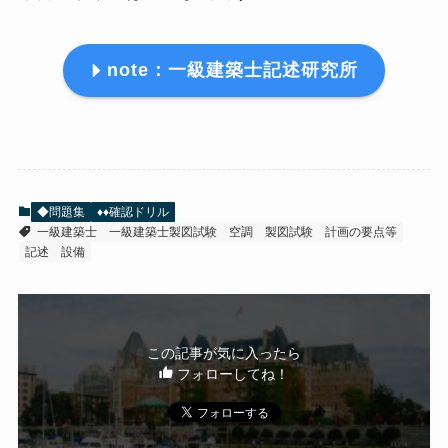
note：一級建築士記述研究所
◆問題集
♦♦確認ドリル
一級建築士
一級建築士製図試験
空調
製図試験
計画の要点等
記述
設備
この記事が気に入ったら
フォローしてね！