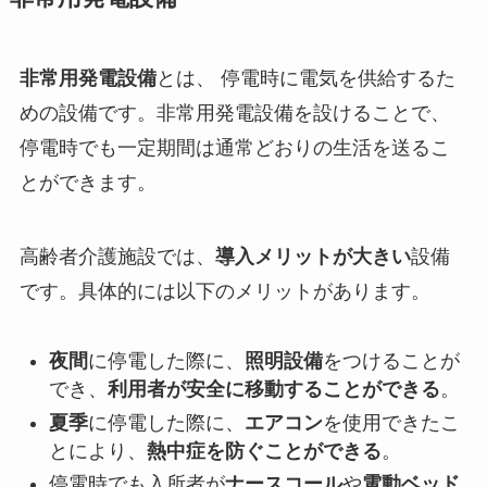
非常用発電設備
とは、 停電時に電気を供給するた
めの設備です。非常用発電設備を設けることで、
停電時でも一定期間は通常どおりの生活を送るこ
とができます。
高齢者介護施設では、
導入メリットが大きい
設備
です。具体的には以下のメリットがあります。
夜間
に停電した際に、
照明設備
をつけることが
でき、
利用者が安全に移動することができる
。
夏季
に停電した際に、
エアコン
を使用できたこ
とにより、
熱中症を防ぐことができる
。
停電時でも入所者が
ナースコール
や
電動ベッド