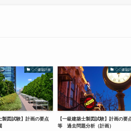
◇◇建築計画
◇◇建築
士製図試験】計画の要点
【一級建築士製図試験】計画の要
園
等 過去問題分析（計画）