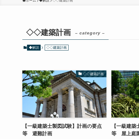
ホーム
◆解説
◇◇建築計画
◇◇建築計画
– category –
◆解説
◇◇建築計画
◇◇建築計画
【一級建築士製図試験】計画の要点
【一級建築
等 避難計画
等 屋上庭